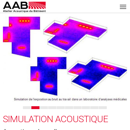
A
Aller
au
A
contenu
B
principal
SIMULATION ACOUSTIQUE