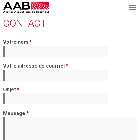
A
Aller
CONTACT
au
A
contenu
B
principal
Votre nom
*
Votre adresse de courriel
*
Objet
*
Message
*