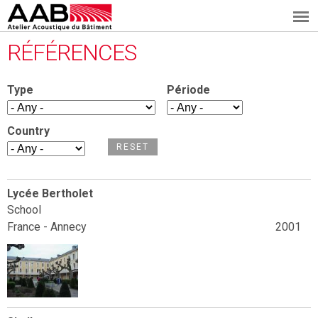
A
Skip
RÉFÉRENCES
to
A
main
Type
Période
B
content
Country
Lycée Bertholet
School
France - Annecy
2001