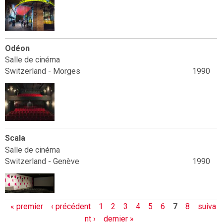
Odéon
Salle de cinéma
Switzerland - Morges
1990
Scala
Salle de cinéma
Switzerland - Genève
1990
P
« premier
‹ précédent
1
2
3
4
5
6
7
8
suiva
a
nt ›
dernier »